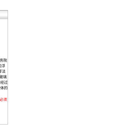
国务院
的浮
浮法
阳玻璃
，经过
一体的
 必须