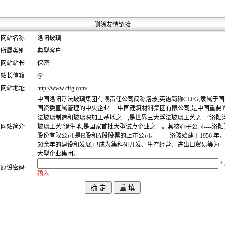
删除友情链接
网站名称
洛阳玻璃
所属类别
典型客户
网站站长
保密
站长信箱
@
网站地址
http://www.clfg.com/
中国洛阳浮法玻璃集团有限责任公司简称洛玻,英语简称CLFG,隶属于
国资委直属管理的中央企业----中国建筑材料集团有限公司,是中国重要
法玻璃制造和玻璃深加工基地之一,是世界三大浮法玻璃工艺之一“洛阳
网站简介
玻璃工艺”诞生地,是国家首批大型试点企业之一。其核心子公司----洛
股份有限公司,是H股和A股股票的上市公司。 洛玻始建于1956 年
50余年的建设和发展,已成为集科研开发、生产经营、进出口贸易等为
大型企业集团。
*
原设密码
输入